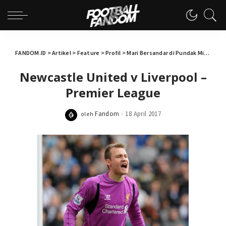
FANDOM.ID
>
Artikel
>
Feature
>
Profil
>
Mari Bersandar di Pundak Mignolet
Newcastle United v Liverpool –
Premier League
Fandom
18 April 2017
oleh
Posted
by