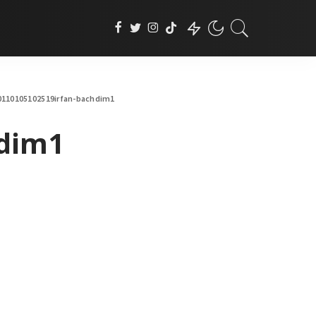
0110105102519irfan-bachdim1
hdim1