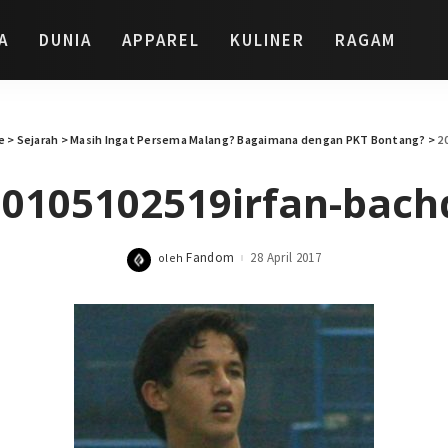
A
DUNIA
APPAREL
KULINER
RAGAM
e
>
Sejarah
>
Masih Ingat Persema Malang? Bagaimana dengan PKT Bontang?
>
2
0105102519irfan-bac
Fandom
28 April 2017
oleh
Posted
by