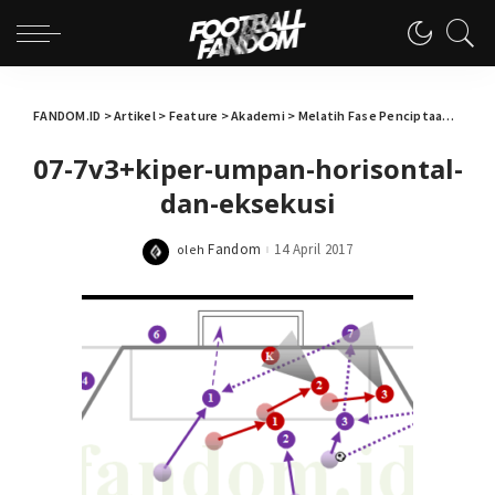
FANDOM.ID
>
Artikel
>
Feature
>
Akademi
>
Melatih Fase Penciptaan dan Eksekusi Peluang
07-7v3+kiper-umpan-horisontal-
dan-eksekusi
Fandom
14 April 2017
oleh
Posted
by