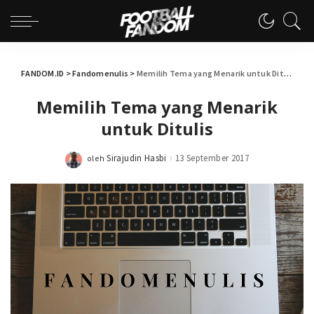
FANDOM.ID
>
Fandomenulis
>
Memilih Tema yang Menarik untuk Ditulis
Memilih Tema yang Menarik
untuk Ditulis
Sirajudin Hasbi
13 September 2017
oleh
Posted
by