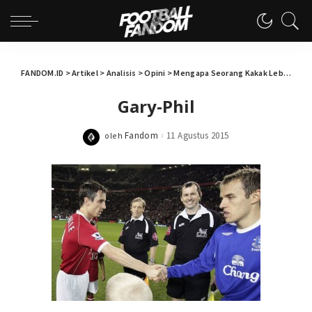
FANDOM.ID
>
Artikel
>
Analisis
>
Opini
>
Mengapa Seorang Kakak Lebih Sukses Dibanding Adiknya Jika Sama-Sama Berkarir di Dunia Sepak Bola?
Gary-Phil
Fandom
11 Agustus 2015
oleh
Posted
by