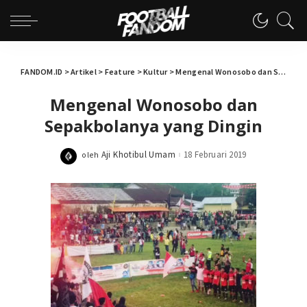
FANDOM.ID
>
Artikel
>
Feature
>
Kultur
>
Mengenal Wonosobo dan Sepakbolanya yang Dingin
Mengenal Wonosobo dan
Sepakbolanya yang Dingin
Aji Khotibul Umam
18 Februari 2019
oleh
Posted
by