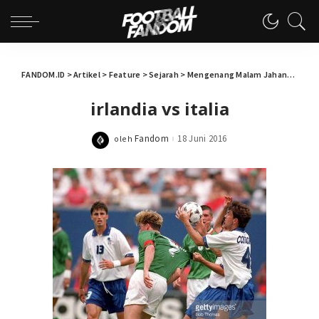
FANDOM.ID
>
Artikel
>
Feature
>
Sejarah
>
Mengenang Malam Jahanam di Loughinisland
irlandia vs italia
Fandom
18 Juni 2016
oleh
Posted
by