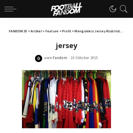
FANDOM.ID
>
Artikel
>
Feature
>
Profil
>
Mengoleksi Jersey Klub Indonesia Memberi Sensasi Tersendiri
jersey
Fandom
10 Oktober 2015
oleh
Posted
by