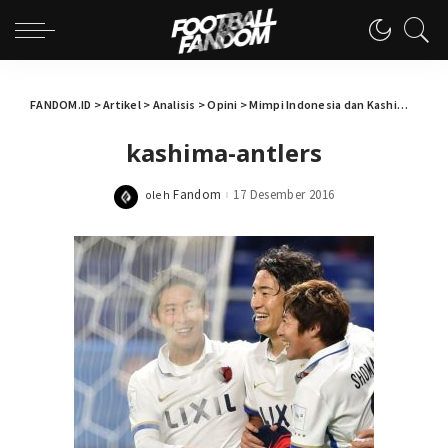
FANDOM.ID
>
Artikel
>
Analisis
>
Opini
>
Mimpi Indonesia dan Kashima Antlers
kashima-antlers
Fandom
17 Desember 2016
oleh
Posted
by