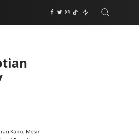
tian
y
iran Kairo, Mesir