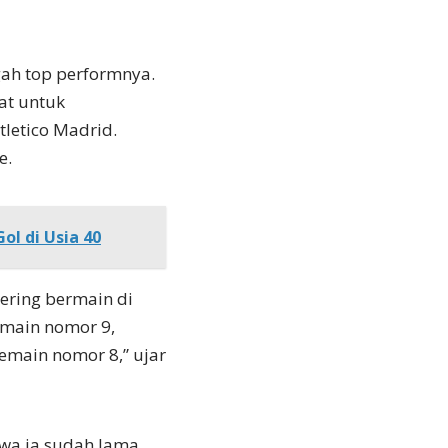
ah top performnya.
at untuk
tletico Madrid.
e.
ol di Usia 40
sering bermain di
emain nomor 9,
emain nomor 8,” ujar
wa ia sudah lama