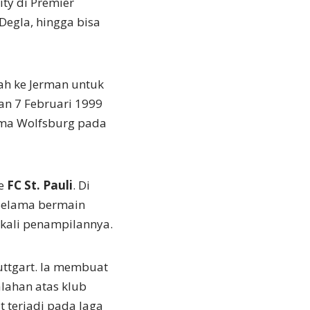
ty di Premier
Degla, hingga bisa
h ke Jerman untuk
an 7 Februari 1999
ama Wolfsburg pada
ke
FC St. Pauli
. Di
 Selama bermain
 kali penampilannya.
uttgart. Ia membuat
lahan atas klub
ut terjadi pada laga