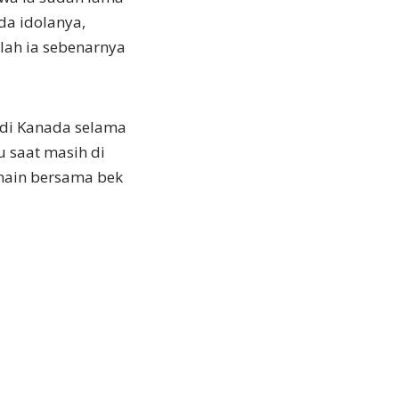
a idolanya,
lah ia sebenarnya
 di Kanada selama
u saat masih di
main bersama bek