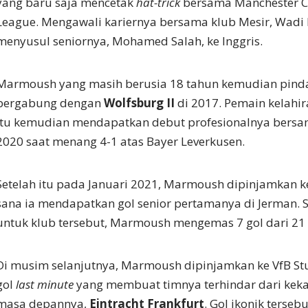
yang baru saja mencetak
hat-trick
bersama Manchester Ci
League. Mengawali kariernya bersama klub Mesir, Wadi 
menyusul seniornya, Mohamed Salah, ke Inggris.
Marmoush yang masih berusia 18 tahun kemudian pinda
bergabung dengan
Wolfsburg II
di 2017. Pemain kelahir
itu kemudian mendapatkan debut profesionalnya bers
2020 saat menang 4-1 atas Bayer Leverkusen.
Setelah itu pada Januari 2021, Marmoush dipinjamkan 
sana ia mendapatkan gol senior pertamanya di Jerman.
untuk klub tersebut, Marmoush mengemas 7 gol dari 21
Di musim selanjutnya, Marmoush dipinjamkan ke VfB St
gol
last minute
yang membuat timnya terhindar dari keka
masa depannya,
Eintracht Frankfurt
. Gol ikonik terseb