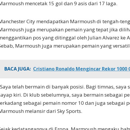
Marmoush mencetak 15 gol dan 9 asis dari 17 laga.
Manchester City mendapatkan Marmoush di tengah-teng
Marmoush juga merupakan pemain yang tepat jika dilih
menggantikan pos yang ditinggal oleh Julian Alvarez ke A
Sebab, Marmoush juga merupakan pemain yang versatil
BACA JUGA:
Cristiano Ronaldo Mengincar Rekor 1000 G
“Saya telah bermain di banyak posisi. Bagi timnas, saya 
sayap kiri. Di klub sebelumnya, saya bermain sebagai p
terkadang sebagai pemain nomor 10 dan juga sebagai p
Marmoush melansir dari Sky Sports.
Sejak kedatangannya di Eropa, Marmoush mengaku bah