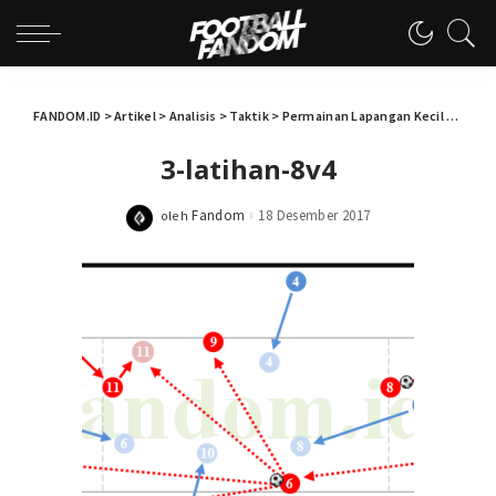
FANDOM.ID
>
Artikel
>
Analisis
>
Taktik
>
Permainan Lapangan Kecil (Small Sided Game) Untuk Melatih Kebugaran (Fitness)
3-latihan-8v4
Fandom
18 Desember 2017
oleh
Posted
by