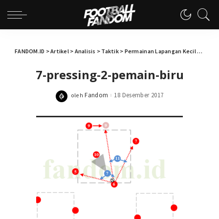
FANDOM.ID
>
Artikel
>
Analisis
>
Taktik
>
Permainan Lapangan Kecil (Small Sided Game) Untuk Melatih Kebugaran (Fitness)
7-pressing-2-pemain-biru
Fandom
18 Desember 2017
oleh
Posted
by