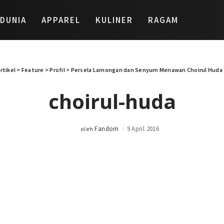
DUNIA
APPAREL
KULINER
RAGAM
rtikel
>
Feature
>
Profil
>
Persela Lamongan dan Senyum Menawan Choirul Huda
choirul-huda
Fandom
9 April 2016
oleh
Posted
by