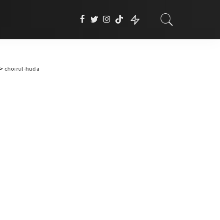
>
choirul-huda