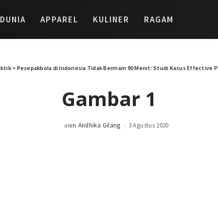
DUNIA
APPAREL
KULINER
RAGAM
ktik
>
Pesepakbola di Indonesia Tidak Bermain 90 Menit: Studi Kasus Effective 
Gambar 1
Andhika Gilang
3 Agustus 2020
oleh
Posted
by