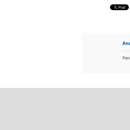
An
Pen