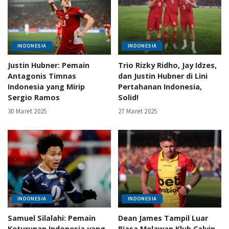
INDONESIA
INDONESIA
Justin Hubner: Pemain
Trio Rizky Ridho, Jay Idzes,
Antagonis Timnas
dan Justin Hubner di Lini
Indonesia yang Mirip
Pertahanan Indonesia,
Sergio Ramos
Solid!
30 Maret 2025
27 Maret 2025
INDONESIA
INDONESIA
Samuel Silalahi: Pemain
Dean James Tampil Luar
Keturunan Indonesia yang
Biasa Melawan Klub Calvin