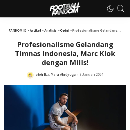
FANDOM.ID
>
Artikel
>
Analisis
>
Opini
>
Profesionalisme Gelandang Timnas Indonesia, Marc Klok dengan Mills!
Profesionalisme Gelandang
Timnas Indonesia, Marc Klok
dengan Mills!
Iklil Mara Abidyoga
9 Januari 2024
oleh
Posted
by