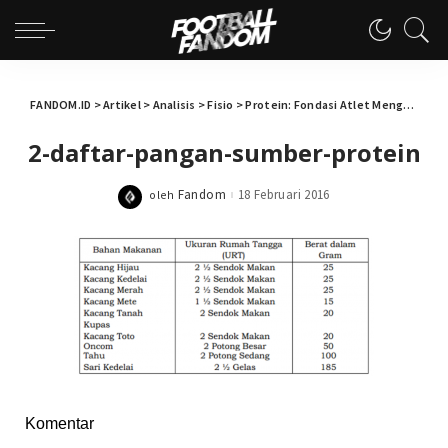
FANDOM.ID
>
Artikel
>
Analisis
>
Fisio
>
Protein: Fondasi Atlet Mengarungi Musim Kompetisi
2-daftar-pangan-sumber-protein
Fandom
18 Februari 2016
oleh
Posted
by
Komentar