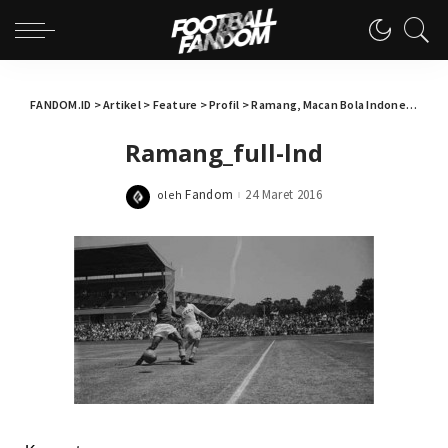
FANDOM.ID
>
Artikel
>
Feature
>
Profil
>
Ramang, Macan Bola Indonesia yang Terlupakan
Ramang_full-lnd
Fandom
24 Maret 2016
oleh
Posted
by