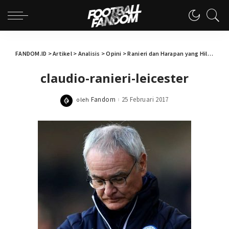
FANDOM.ID
>
Artikel
>
Analisis
>
Opini
>
Ranieri dan Harapan yang Hilang di King Power Stadium
claudio-ranieri-leicester
Fandom
25 Februari 2017
oleh
Posted
by