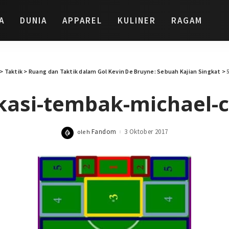
A
DUNIA
APPAREL
KULINER
RAGAM
>
Taktik
>
Ruang dan Taktik dalam Gol Kevin De Bruyne: Sebuah Kajian Singkat
>
okasi-tembak-michael-c
Fandom
3 Oktober 2017
oleh
Posted
by