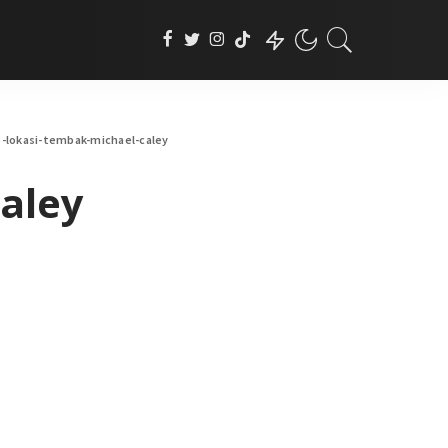
5-lokasi-tembak-michael-caley
aley