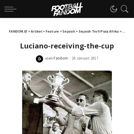
FANDOM.ID
>
Artikel
>
Feature
>
Sejarah
>
Sejarah Trofi Piala Afrika
>
Lucian
Luciano-receiving-the-cup
Fandom
20 Januari 2017
oleh
Posted
by