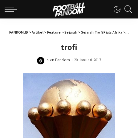
FANDOM.ID
>
Artikel
>
Feature
>
Sejarah
>
Sejarah Trofi Piala Afrika
>
trofi
trofi
Fandom
20 Januari 2017
oleh
Posted
by