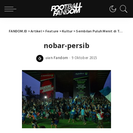
FANDOM.ID
>
Artikel
>
Feature
>
Kultur
>
Sembilan Puluh Menit di Taman Film
nobar-persib
Fandom
9 Oktober 2015
oleh
Posted
by