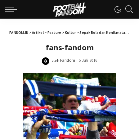
FANDOM.ID
>
Artikel
>
Feature
>
Kultur
>
Sepak Bola dan Kenikmatan Tentangnya
fans-fandom
Fandom
5 Juli 2016
oleh
Posted
by