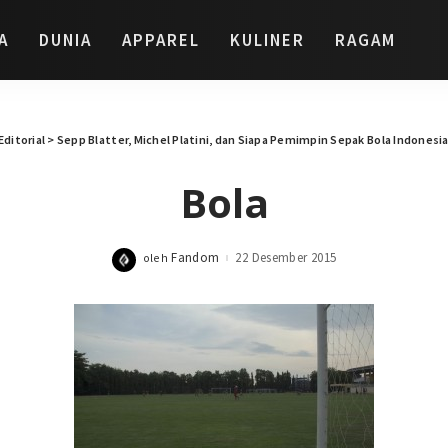
A
DUNIA
APPAREL
KULINER
RAGAM
Editorial
>
Sepp Blatter, Michel Platini, dan Siapa Pemimpin Sepak Bola Indonesia
Bola
Fandom
22 Desember 2015
oleh
Posted
by