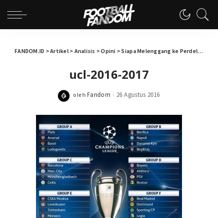
FANDOM.ID
>
Artikel
>
Analisis
>
Opini
>
Siapa Melenggang ke Perdelapan Final Liga Champions 2016/2017?
ucl-2016-2017
Fandom
26 Agustus 2016
oleh
Posted
by