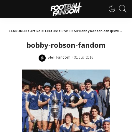
FANDOM.ID
>
Artikel
>
Feature
>
Profil
>
Sir Bobby Robson dan Ipswich Town
bobby-robson-fandom
Fandom
31 Juli 2016
oleh
Posted
by