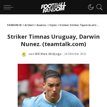
FANDOM.ID
>
Artikel
>
Analisis
>
Opini
>
Striker-Striker Tajam Asal Uruguay
Striker Timnas Uruguay, Darwin
Nunez. (teamtalk.com)
Iklil Mara Abidyoga
14 Oktober 2022
oleh
Posted
by