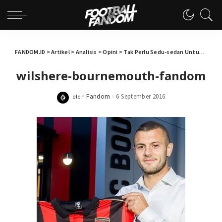
FANDOM.ID
>
Artikel
>
Analisis
>
Opini
>
Tak Perlu Sedu-sedan Untuk Jack Wilshere
wilshere-bournemouth-fandom
Fandom
6 September 2016
oleh
Posted
by