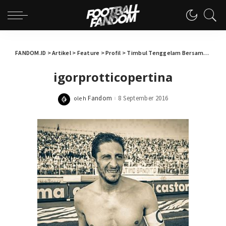
FANDOM.ID
>
Artikel
>
Feature
>
Profil
>
Timbul Tenggelam Bersama Igor Protti
igorprotticopertina
Fandom
8 September 2016
oleh
Posted
by