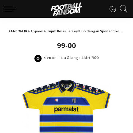
FANDOM.ID
>
Apparel
>
Tujuh Belas Jersey Klub dengan Sponsor Ikonik
>
99
99-00
Andhika Gilang
4 Mei 2020
oleh
Posted
by