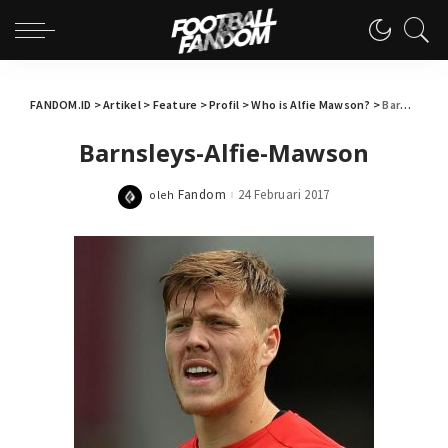
FANDOM.ID
>
Artikel
>
Feature
>
Profil
>
Who is Alfie Mawson?
>
Barnsleys-Alfie-Mawson
Barnsleys-Alfie-Mawson
Fandom
24 Februari 2017
oleh
Posted
by