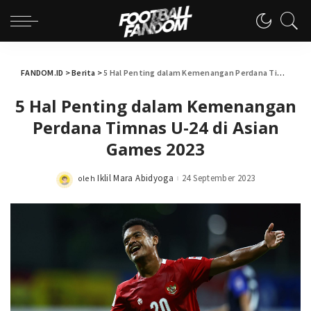
FANDOM.ID
>
Berita
>
5 Hal Penting dalam Kemenangan Perdana Timnas U-24 di Asian Games 2023
5 Hal Penting dalam Kemenangan
Perdana Timnas U-24 di Asian
Games 2023
Iklil Mara Abidyoga
24 September 2023
oleh
Posted
by