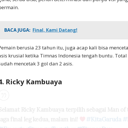
bermain.
BACA JUGA:
Final, Kami Datang!
Pemain berusia 23 tahun itu, juga acap kali bisa mence
asis krusial ketika Timnas Indonesia tengah buntu. Total
sudah mencetak 3 gol dan 2 asis.
4. Ricky Kambuaya
Selamat Ricky Kambuaya terpilih sebagai Man of
laga final leg kedua, malam ini!
#KitaGaruda
#