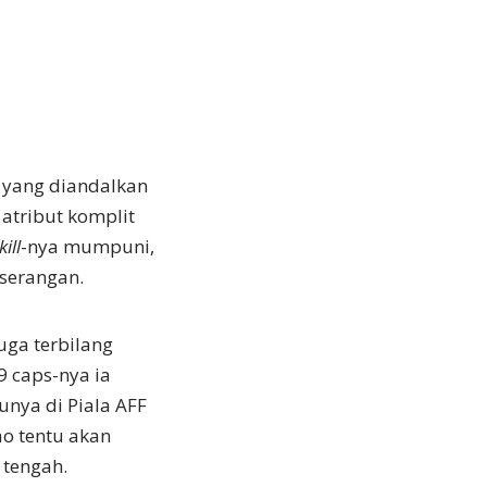
n yang diandalkan
 atribut komplit
kill
-nya mumpuni,
serangan.
uga terbilang
9 caps-nya ia
unya di Piala AFF
ao tentu akan
 tengah.