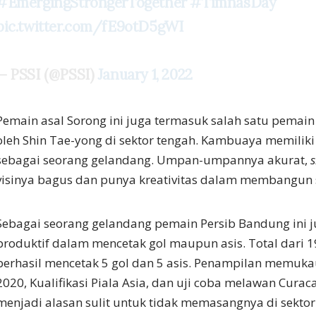
#EmergingStrongerTogether
#TimnasDay
pic.twitter.com/fE9otD5gWI
— PSSI (@PSSI)
January 1, 2022
Pemain asal Sorong ini juga termasuk salah satu pemai
oleh Shin Tae-yong di sektor tengah. Kambuaya memiliki
sebagai seorang gelandang. Umpan-umpannya akurat,
s
visinya bagus dan punya kreativitas dalam membangun 
Sebagai seorang gelandang pemain Persib Bandung ini j
produktif dalam mencetak gol maupun asis. Total dari 1
berhasil mencetak 5 gol dan 5 asis. Penampilan memuka
2020, Kualifikasi Piala Asia, dan uji coba melawan Curac
menjadi alasan sulit untuk tidak memasangnya di sektor