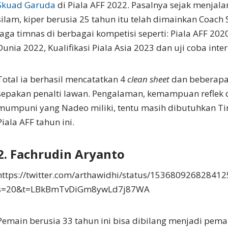
Skuad Garuda
di Piala AFF 2022. Pasalnya sejak menjal
silam, kiper berusia 25 tahun itu telah dimainkan Coach 
laga timnas di berbagai kompetisi seperti: Piala AFF 2020,
Dunia 2022, Kualifikasi Piala Asia 2023 dan uji coba inte
Total ia berhasil mencatatkan 4
clean sheet
dan beberapa
sepakan penalti lawan. Pengalaman, kemampuan reflek
mumpuni yang Nadeo miliki, tentu masih dibutuhkan Ti
Piala AFF tahun ini.
2. Fachrudin Aryanto
https://twitter.com/arthawidhi/status/15368092682841
s=20&t=LBkBmTvDiGm8ywLd7j87WA
Pemain berusia 33 tahun ini bisa dibilang menjadi pema