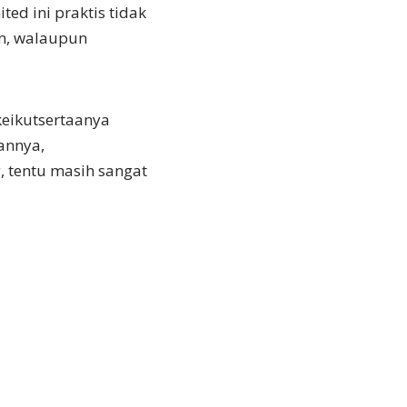
ed ini praktis tidak
am, walaupun
keikutsertaanya
annya,
 tentu masih sangat