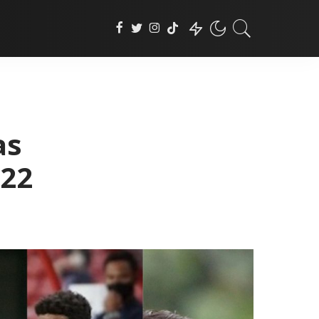
as
022