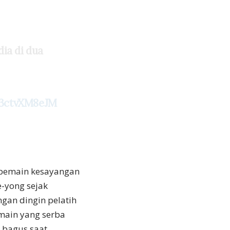
ia di dua
/3ctvXM8eJM
 pemain kesayangan
e-yong sejak
gan dingin pelatih
emain yang serba
g bagus saat