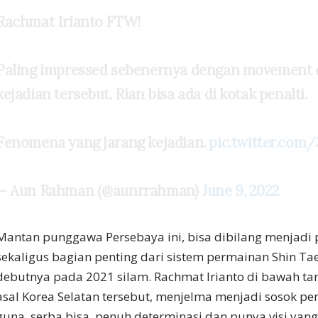
Rachmat Irianto FTW!
Paling impressed sebenernya dengan movement d
kejadian tersebut. Rian bisa ada di kotak penalti.
Fenomena yang jarang kejadian.
pic.twitter.com
— Aun Rahman (@aunrrahman)
June 9, 2022
Mantan punggawa Persebaya ini, bisa dibilang menjadi
sekaligus bagian penting dari sistem permainan Shin Ta
debutnya pada 2021 silam. Rachmat Irianto di bawah tan
asal Korea Selatan tersebut, menjelma menjadi sosok p
guna, serba bisa, penuh determinasi dan punya visi yan