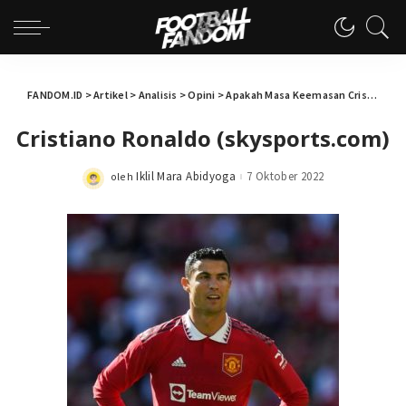
FANDOM.ID
>
Artikel
>
Analisis
>
Opini
>
Apakah Masa Keemasan Cristiano Ronaldo Sudah Habis?
Cristiano Ronaldo (skysports.com)
Iklil Mara Abidyoga
7 Oktober 2022
oleh
Posted
by