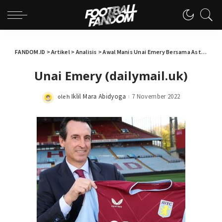
FANDOM.ID
>
Artikel
>
Analisis
>
Awal Manis Unai Emery Bersama Aston Villa
Unai Emery (dailymail.uk)
Iklil Mara Abidyoga
7 November 2022
oleh
Posted
by