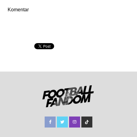
Komentar