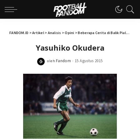
FANDOM.ID
>
Artikel
>
Analisis
>
Opini
>
Beberapa Cerita di Balik Piala Polda Jateng 2015
Yasuhiko Okudera
Fandom
15 Agustus 2015
oleh
Posted
by