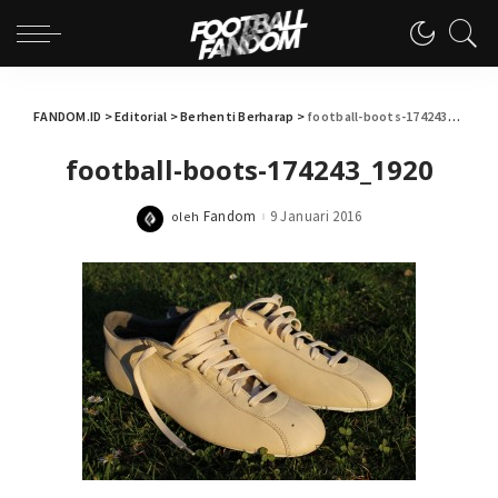
FANDOM.ID
>
Editorial
>
Berhenti Berharap
>
football-boots-174243_1920
football-boots-174243_1920
Fandom
9 Januari 2016
oleh
Posted
by