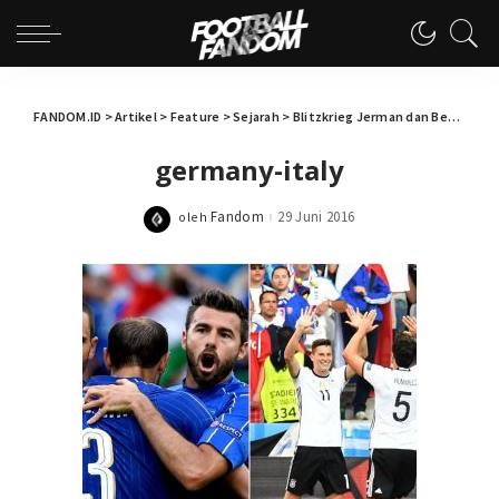
FANDOM.ID
>
Artikel
>
Feature
>
Sejarah
>
Blitzkrieg Jerman dan Benteng Romawi Italia
germany-italy
Fandom
29 Juni 2016
oleh
Posted
by