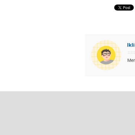
Ikl
Men