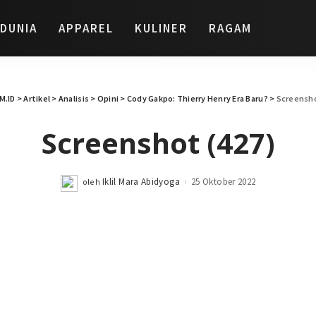
DUNIA
APPAREL
KULINER
RAGAM
M.ID
>
Artikel
>
Analisis
>
Opini
>
Cody Gakpo: Thierry Henry Era Baru?
>
Screensho
Screenshot (427)
Iklil Mara Abidyoga
25 Oktober 2022
oleh
Posted
by