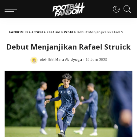
FANDOM.ID
>
Artikel
>
Feature
>
Profil
>
Debut Menjanjikan Rafael Struick
Debut Menjanjikan Rafael Struick
Iklil Mara Abidyoga
16 Juni 2023
oleh
Posted
by