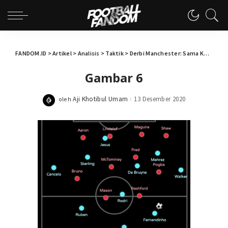
FANDOM.ID
>
Artikel
>
Analisis
>
Taktik
>
Derbi Manchester: Sama Kuat dalam Bertahan
Gambar 6
Aji Khotibul Umam
13 Desember 2020
oleh
Posted
by