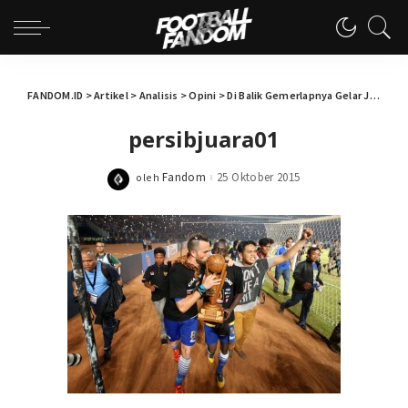
FANDOM.ID
>
Artikel
>
Analisis
>
Opini
>
Di Balik Gemerlapnya Gelar Juara Persib
persibjuara01
Fandom
25 Oktober 2015
oleh
Posted
by