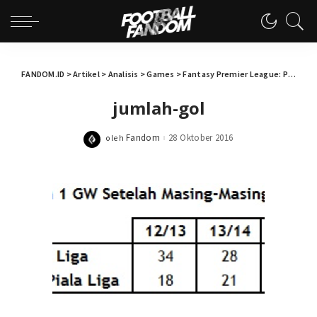
FANDOM.ID
>
Artikel
>
Analisis
>
Games
>
Fantasy Premier League: Performa Tim Setelah Piala Liga
jumlah-gol
Fandom
28 Oktober 2016
oleh
Posted
by