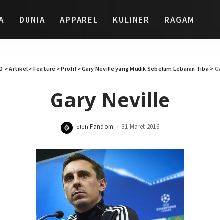
A
DUNIA
APPAREL
KULINER
RAGAM
D
>
Artikel
>
Feature
>
Profil
>
Gary Neville yang Mudik Sebelum Lebaran Tiba
>
Ga
Gary Neville
Fandom
31 Maret 2016
oleh
Posted
by