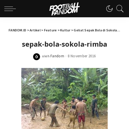
FANDOM.ID
>
Artikel
>
Feature
>
Kultur
>
Geliat Sepak Bola di Sokola Rimba dan Sokola Asmat
sepak-bola-sokola-rimba
Fandom
8 November 2016
oleh
Posted
by