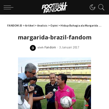
FANDOM.ID
>
Artikel
>
Analisis
>
Opini
>
Hidup Bahagia ala Margarida
>
marga
margarida-brazil-fandom
Fandom
3 Januari 2017
oleh
Posted
by