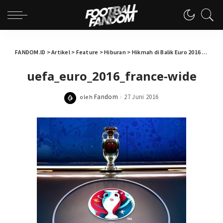
FANDOM.ID
>
Artikel
>
Feature
>
Hiburan
>
Hikmah di Balik Euro 2016
>
uefa_
uefa_euro_2016_france-wide
Fandom
27 Juni 2016
oleh
Posted
by