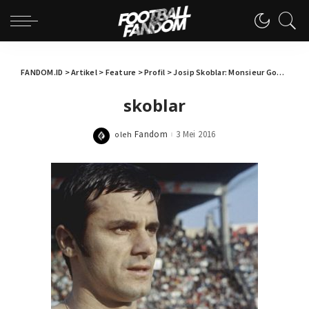
FANDOM.ID
>
Artikel
>
Feature
>
Profil
>
Josip Skoblar: Monsieur Goal bagi Olympique de Marseille
skoblar
Fandom
3 Mei 2016
oleh
Posted
by