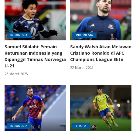
INDONESIA
INDONESIA
Samuel Silalahi: Pemain
Sandy Walsh Akan Melawan
Keturunan Indonesia yang
Cristiano Ronaldo di AFC
Dipanggil Timnas Norwegia
Champions League Elite
U-21
22 Maret 2025
26 Maret 2025
INDONESIA
EROPA