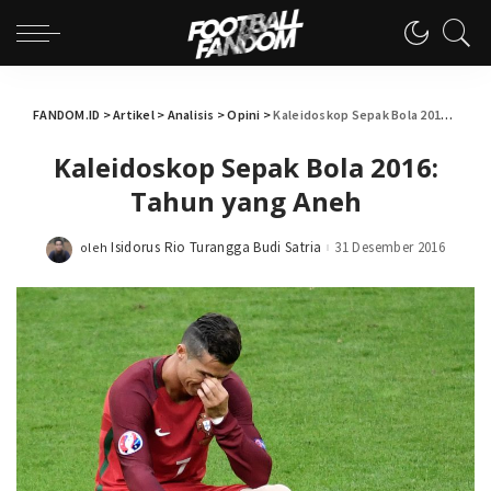
FANDOM.ID
>
Artikel
>
Analisis
>
Opini
>
Kaleidoskop Sepak Bola 2016: Tahun yang Aneh
Kaleidoskop Sepak Bola 2016:
Tahun yang Aneh
Isidorus Rio Turangga Budi Satria
31 Desember 2016
oleh
Posted
by